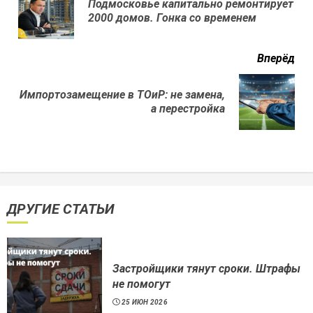
Подмосковье капитально ремонтирует
Пр
2000 домов. Гонка со временем
нов
Вперёд
Импортозамещение в ТОиР: не замена,
Next
а перестройка
post:
ДРУГИЕ СТАТЬИ
Застройщики тянут сроки. Штрафы
не помогут
25 ИЮН 2026