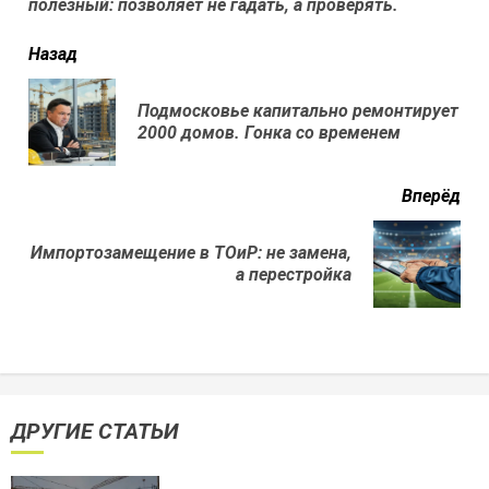
полезный: позволяет не гадать, а проверять.
читать
Назад
еще
Подмосковье капитально ремонтирует
Пр
2000 домов. Гонка со временем
нов
Вперёд
Импортозамещение в ТОиР: не замена,
Next
а перестройка
post:
ДРУГИЕ СТАТЬИ