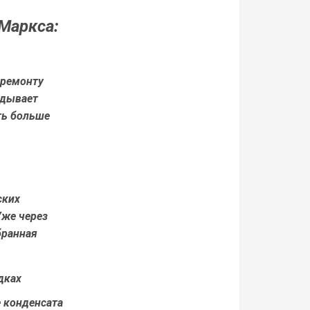
Маркса:
 ремонту
адывает
ть больше
ских
Уже через
бранная
дках
 конденсата