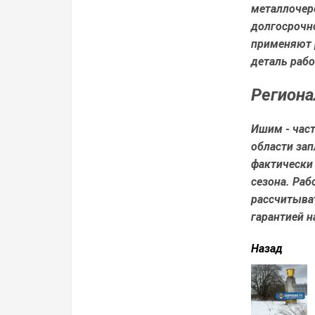
металлочер
долгосрочн
применяют 
деталь рабо
Региона
Ишим - час
области за
фактически 
сезона. Раб
рассчитыват
гарантией н
читать
Назад
еще