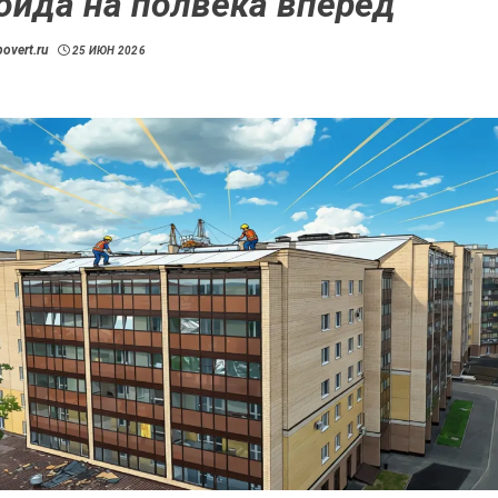
оида на полвека вперёд
overt.ru
25 ИЮН 2026