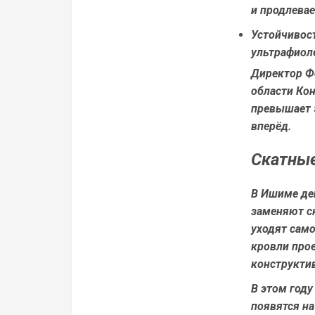
и продлевае
Устойчивост
ультрафиол
Директор Ф
области Ко
превышает 5
вперёд.
Скатные
В Ишиме дей
заменяют ск
уходят само
кровли про
конструктив
В этом году
появятся н