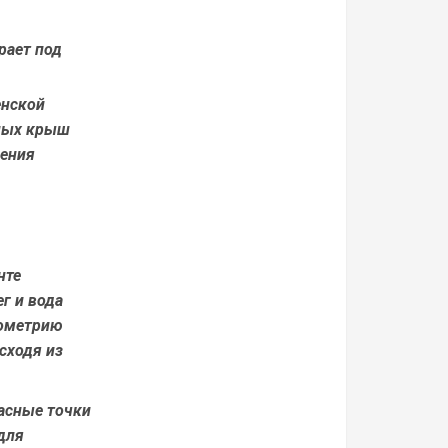
рает под
енской
нных крыш
ления
нте
г и вода
еометрию
сходя из
расные точки
для