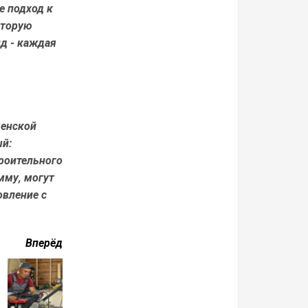
е подход к
оторую
д - каждая
менской
ый:
троительного
мму, могут
овление с
Вперёд