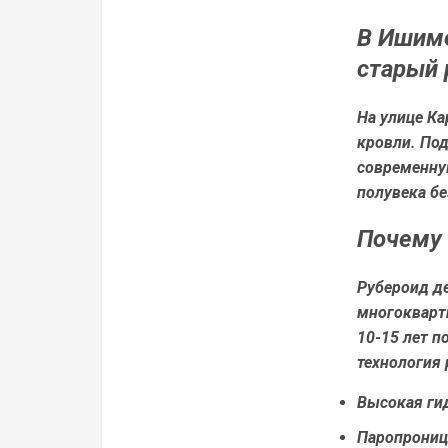
В Ишиме
старый 
На улице Ка
кровли. По
современну
полувека бе
Почему 
Рубероид д
многокварти
10-15 лет п
технология 
Высокая гид
Паропрониц