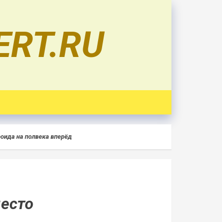
ERT.RU
оида на полвека вперёд
есто