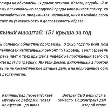
епицы на обновлённых домах региона. Кстати, подобный ж
ому планированию городской среды напоминает логику, к
разработчики, продумывая, например, ники в мобайл леген
тает на узнаваемость и долговечность образа.
льный масштаб: 151 крыша за год
ть большой областной программы. В 2026 году по всей Тю
планирован капитальный ремонт 151 кровли. Темп серьёзн
речь идёт о трёх крышах в неделю на протяжении всего с
оты идут по графику. Жители домов, включённых в програ
ь не на косметическое латание дыр, а на полноценное обн
а десятилетия.
Калининград перезапускает
Ветеран СВО вернулся в
Предыдущая
Next
мусорную реформу. Новая
ремесло. Соцконтракт дал
новость
post:
концессия - до июля
второй старт