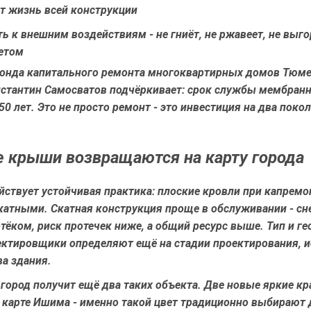
т жизнь всей конструкции
ь к внешним воздействиям - не гниёт, не ржавеет, не выго
етом
онда капитального ремонта многоквартирных домов Тюм
нстантин Самосватов подчёркивает: срок службы мембра
0 лет. Это не просто ремонт - это инвестиция на два поко
 крыши возвращаются на карту города
ствует устойчивая практика: плоские кровли при капремо
атными. Скатная конструкция проще в обслуживании - сне
тёком, риск протечек ниже, а общий ресурс выше. Тип и г
ектировщики определяют ещё на стадии проектирования, и
а здания.
 город получит ещё два таких объекта. Две новые яркие к
а карте Ишима - именно такой цвет традиционно выбирают 