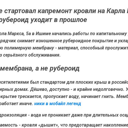
 стартовал капремонт кровли на Карла 
рубероид уходит в прошлое
рла Маркса, 5а в Ишиме начались работы по капитальному
дрядчик снимает изношенное рубероидное покрытие и укл
ю полимерную мембрану - материал, способный прослужи
з серьёзного обслуживания.
мембрана, а не рубероид
есятилетиями был стандартом для плоских крыш в россий
рных домах. Дёшево, доступно - и крайне недолговечно. 
окрытие трескается, пропускает воду, начинает гнить. Мем
работает иначе.
ники в мобайл легенд
роизоляция - вода не проникает даже при длительных оса
аемость - кровля «дышит», что предотвращает накопление