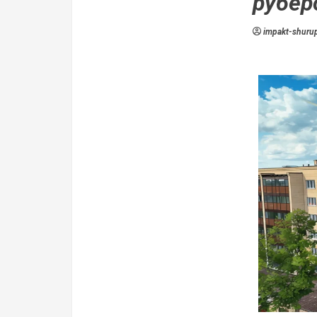
рубер
impakt-shurup